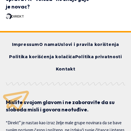
je novac?
DIREKT
Impressum
O nama
Uslovi i pravila korištenja
Politika korišćenja kolačića
Politika privatnosti
Kontakt
Mislite svojom glavom i ne zaboravite da su
sloboda misli i govora neotuđive.
“Direkt” je nastao kao izraz želje male grupe novinara da se bave
svojim pozivom časno i pošteno, ne izdajući svoje čitaoce i interes