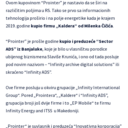
Ovom kupovinom “Prointer” je nastavio da se širi na
različitim poljima u RS. Tako se prvo sa informacionih
tehnologija proširio i na polje energetike kada je krajem
2019. godine
kupio firmu „Kaldera“ od Milenka Čičića
.
“Prointer” je prošle godine
kupio i preduzeće “Sector
ADS” iz Banjaluke
, koje je bilo u vlasništvu porodice
ubijenog biznismena Slaviše Krunića, i ono od tada posluje
pod novim nazivom – “Infinity archive digital solutions” ili
skraćeno “Infinity ADS”.
Ove firme posluju u okviru grupacije „Infinity International
Group“. Pored „Prointera“, „Kaldere“ i “Infinity ADS”,
grupacija broji još dvije firme i to „EP Mobile“ te firmu
Infinity Energy and ITSS u Makedoniji.
„Prointer“ je suvlasnik i preduzeća “Inovativna korporacija”