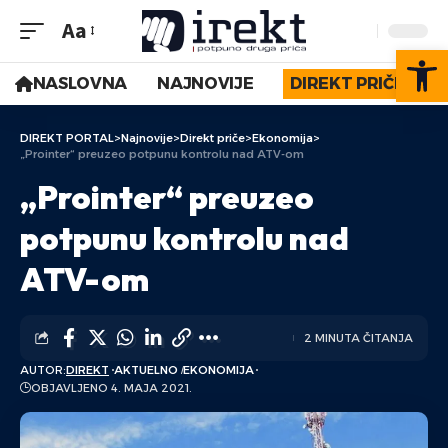
Aa
Op
NASLOVNA
NAJNOVIJE
DIREKT PRIČE
DIREKT PORTAL
>
Najnovije
>
Direkt priče
>
Ekonomija
>
„Prointer“ preuzeo potpunu kontrolu nad ATV-om
„Prointer“ preuzeo
potpunu kontrolu nad
ATV-om
2 MINUTA ČITANJA
AUTOR:
DIREKT
AKTUELNO
EKONOMIJA
OBJAVLJENO 4. MAJA 2021.