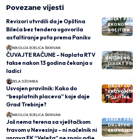
Povezane vijesti
DIREKT PRIČE
Revizori utvrdili da je Opština
EKONOMIJA
Bileća bez tendera ugovorila
POLITIKA
asfaltiranje puta prema Paniku
NIKOLIJA BJELICA ŠKRIVAN
ČUVAJTE RAČUNE – Naplata RTV
AKTUELNO
takse nakon 13 godina čekanja u
DIREKT PRIČ
ladici
DIREKT PRIČE
JELA DŽOMBA
DRUŠTVO
Usvojen pravilnik: Kako do
EKONOMIJA
“besplatnih placeva” koje daje
POLITIKA
Grad Trebinje?
NIKOLIJA BJELICA ŠKRIVAN
DIREKT PRIČE
Još nema terena sa vještačkom
DRUŠTVO
travom u Nevesinju – ni načelnik ni
EKONOMIJA
uprava FK “Veleža” ne znaju gdje