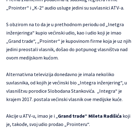
„Prointer“ i „K-2“ audio usluge jedini su suvlasnici ATV-a.
S obzirom na to da je u prethodnom periodu od „Inetgra
inženjeringa“ kupio većinski udio, kao i udio koji je imao
„Grand trade“, „Prointer“ je kupovinom firme koja je uz njih
jedini preostali vlasnik, došao do potpunog vlasništva nad
ovom medijskom kućom.
Alternativna televizija donedavno je imala nekoliko
suvlasnika, od kojih je većinski bio „Integra inženjering“, u
vlasništvu porodice Slobodana Stankovića. „Integra“ je
krajem 2017. postala većinski vlasnik ove medijske kuće.
Akcije u ATV-u, imao je i „
Grand trade“ Mileta Radišića
koji
je, takođe, svoj udio prodao „Prointeru“.