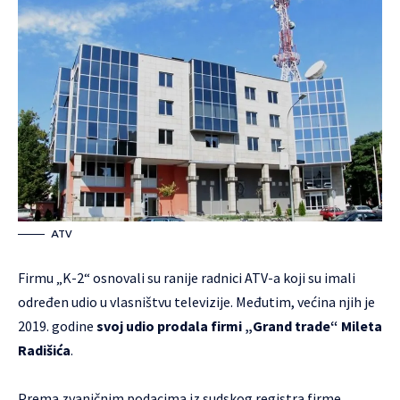
ATV
Firmu „K-2“ osnovali su ranije radnici ATV-a koji su imali
određen udio u vlasništvu televizije. Međutim, većina njih je
2019. godine
svoj udio prodala firmi „Grand trade“ Mileta
Radišića
.
Prema zvaničnim podacima iz sudskog registra firme